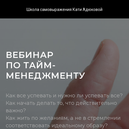
Школа самовыражения Кати Адюковой
ВЕБИНАР
ПО ТАЙМ-
МЕНЕДЖМЕНТУ
Как все успевать и нужно ли успевать все?
Как начать делать то, что действительно
важно?
Как жить по желаниям, а не в стремлении
соответствовать идеальному образу?